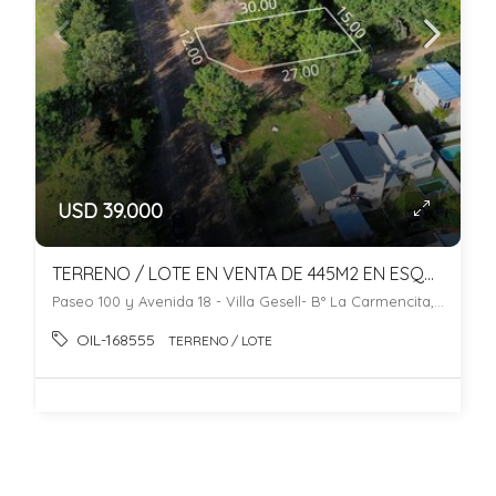
USD 39.000
TERRENO / LOTE EN VENTA DE 445M2 EN ESQUINA!! FRENTE AL GOLF.
Paseo 100 y Avenida 18 - Villa Gesell- B° La Carmencita, La Carmencita, Villa Gesell
OIL-168555
TERRENO / LOTE