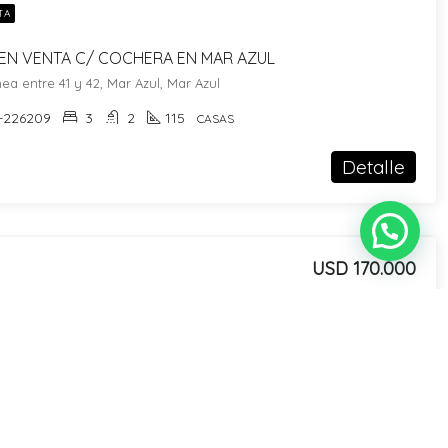
TA
EN VENTA C/ COCHERA EN MAR AZUL
a entre 41 y 42, Mar Azul, Mar Azul
-226209
3
2
115
CASAS
Detalle
USD 170.000
TA
EN VENTA C/ COCHERA EN MAR AZUL
1 y Pinamar, Mar Azul, Mar Azul
Nuestras redes
-224631
3
3
100
CASAS