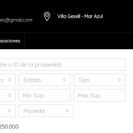
Villa Gesell - Mar Azul
des@gmail.com
asaciones
calidades o barrios
Estado
Tipo
Moneda
250.000