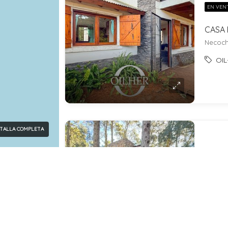
EN VEN
CASA 
Necoche
OIL
TALLA COMPLETA
EN VEN
CASA 
Calle 4
biliaria de confianza
Tipos de propiedades
OIL
da buenos aires N°708 - Villa
Cabaña
(2)