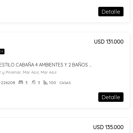
Detalle
USD 131.000
TA
CASA ESTILO CABAÑA 4 AMBIENTES Y 2 BAÑOS EN MAR AZUL!! LOTE DE 475M2
2 y Pinamar, Mar Azul, Mar Azul
-226208
3
3
100
CASAS
Detalle
USD 135.000