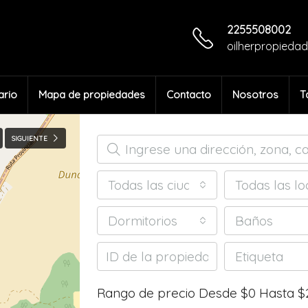
2255508002
oilherpropieda
ario
Mapa de propiedades
Contacto
Nosotros
T
SIGUIENTE
Todas las ciudades
Todas las lo
Dormitorios
Baños
Etiqueta
Rango de precio
Desde
$0
Hasta
$