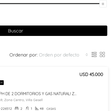
Buscar
Ordenar por:
Orden por defecto
USD 45.000
TA
CASA PH DE 2 DORMITORIOS Y GAS NATURAL! ZONA BOTTGER – SIN EXPENSAS!
69, Zona Centro, Villa Gesell
-226512
2
1
48
CASAS