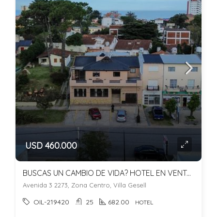
USD 460.000
BUSCAS UN CAMBIO DE VIDA? HOTEL EN VENTA + DEPARTAMENTO. LISTO PARA DISFRUTAR.
Avenida 3 2273, Zona Centro, Villa Gesell
OIL-219420
25
682.00
HOTEL