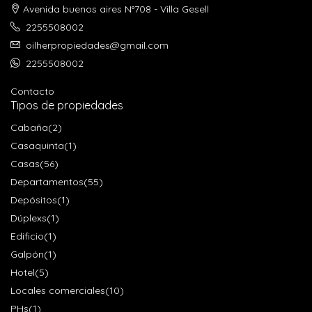
Avenida buenos aires N°708 - Villa Gesell
2255508002
oilherpropiedades@gmail.com
2255508002
Contacto
Tipos de propiedades
Cabaña
(2)
Casaquinta
(1)
Casas
(56)
Departamentos
(55)
Depósitos
(1)
Dúplexs
(1)
Edificio
(1)
Galpón
(1)
Hotel
(5)
Locales comerciales
(10)
PHs
(1)