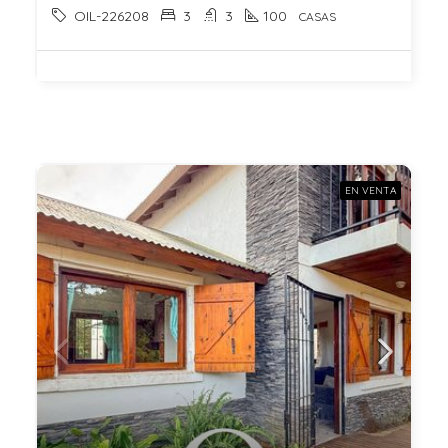
OIL-226208
3
3
100
CASAS
EN VENTA