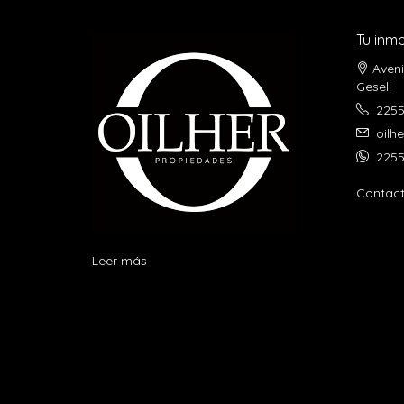
Tu inmo
Aveni
Gesell
225
oilh
2255
Contac
Leer más