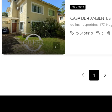
EN VENTA
de las hesperides 1677, N
OIL-151810
3
1
2