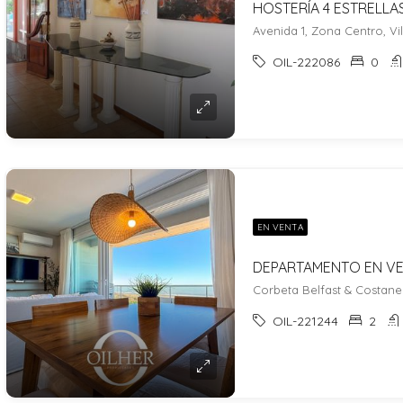
Avenida 1, Zona Centro, Vil
OIL-222086
0
EN VENTA
Corbeta Belfast & Costaner
OIL-221244
2