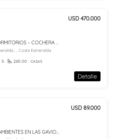
USD 470.000
CASA EN VENTA – 5 DORMITORIOS – COCHERA – COSTA ESMERALDA GOLF 2 LOTE 600.
meralda., , Costa Esmeralda
5
265.00
CASAS
Detalle
USD 89.000
DEPARTAMENTO DOS AMBIENTES EN LAS GAVIOTAS