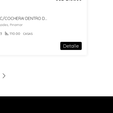
CASA DE 4 AMBIENTES C/COCHERA! DENTRO DE COMPLEJO CON PILETA! 200MTS DEL CENTRO!
ayades, Pinamar
3
110.00
CASAS
Detalle