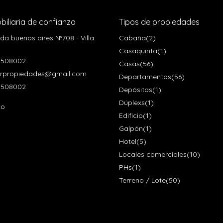
biliaria de confianza
Tipos de propiedades
da buenos aires N°708 - Villa
Cabaña
(2)
Casaquinta
(1)
5508002
Casas
(56)
erpropiedades@gmail.com
Departamentos
(56)
508002
Depósitos
(1)
Dúplexs
(1)
to
Edificio
(1)
Galpón
(1)
Hotel
(5)
Locales comerciales
(10)
PHs
(1)
Terreno / Lote
(50)