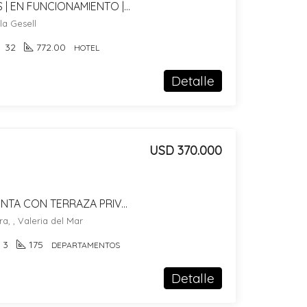
HOSTERÍA 4 ESTRELLAS | EN FUNCIONAMIENTO | TURISMO Y RENTABILIDAD | VILLA GESELL
la Gesell
32
772.00
HOTEL
Detalle
USD 370.000
DEPARTAMENTO EN VENTA CON TERRAZA PRIVADA FRENTE AL MAR – VALERIA DEL MAR
a, , Valeria del Mar
3
175
DEPARTAMENTOS
Detalle