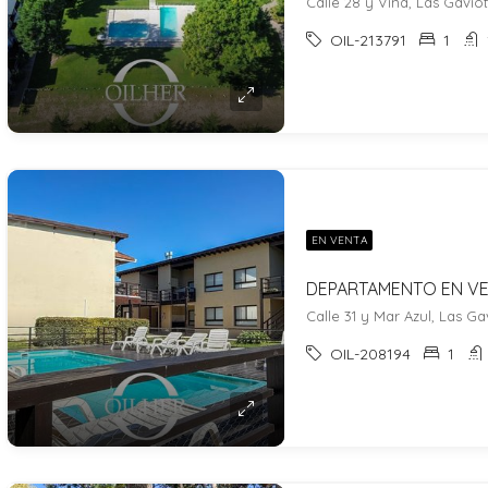
Calle 28 y Viña, Las Gaviot
OIL-213791
1
EN VENTA
Calle 31 y Mar Azul, Las Ga
OIL-208194
1