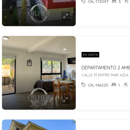
OIL-172097
3
EN VENTA
OIL-166225
1