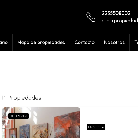
2255508002
oilherpropieda
ario
Mapa de propiedades
Contacto
Nosotros
T
11 Propiedades
DESTACADA
EN VENTA